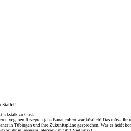
 Staffel!
stückstalk zu Gast.
keren veganen Rezepten (das Bananenbrot war köstlich! Das müsst ihr u
ganer in Tübingen und ihre Zukunftspläne gesprochen. Was es heißt k
fahrt ihr in unserem Interview mit ihr! Viel Spaß!